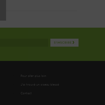
S’INSCRIRE
Pour aller plus loin
J'ai trouvé un oiseau blessé
Contact