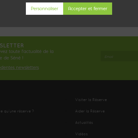
Personnaliser
SLETTER
vez toute l'actualité de la
e de Séné !
édentes newsletters
Visiter la Réserve
ce qu’une réserve ?
Aider la Réserve
Actualités
Vidéos