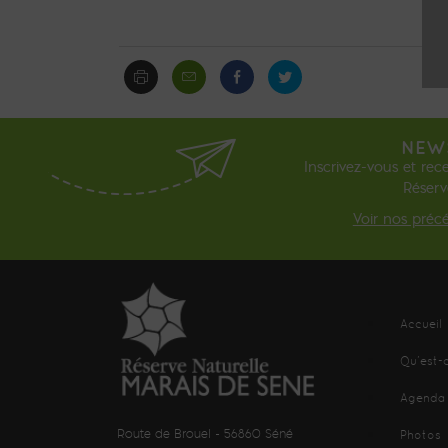
NEW
Inscrivez-vous et rece
Réserv
Voir nos préc
Accueil
Qu’est-
Agenda
Route de Brouel - 56860 Séné
Photos