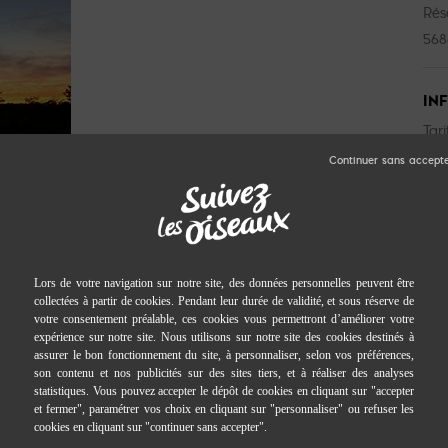
Rés
568
IN
Tari
Rés
rnières lueurs du jour. Accompagné d’un animateur
n privilégiée au cœur de la réserve naturelle. Entre
découvrez un monde fascinant qui s’éveille à la tombée